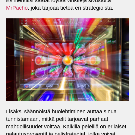
Esimerkiksi saatat löytää vinkkejä sivustolta
MrPacho
, joka tarjoaa tietoa eri strategioista.
Lisäksi säännöistä huolehtiminen auttaa sinua
tunnistamaan, mitkä pelit tarjoavat parhaat
mahdollisuudet voittaa. Kaikilla peleillä on erilaiset
palautusprosentit ja pelistrategiat, jotka voivat