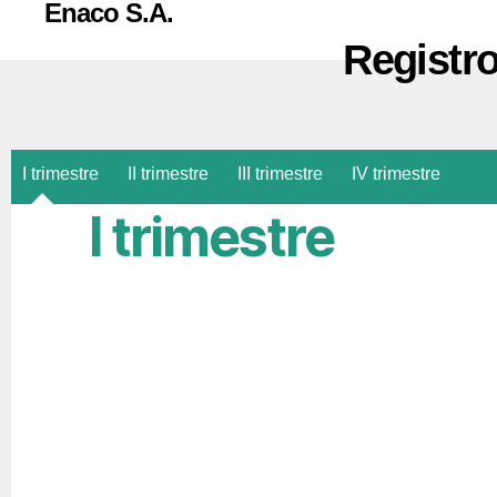
Enaco S.A.
Registro
I trimestre
II trimestre
III trimestre
IV trimestre
I trimestre