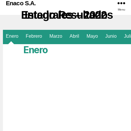
Enaco S.A.
Menu
Estado Resultados Integrales – 2022
Enero
Febrero
Marzo
Abril
Mayo
Junio
Jul
Enero