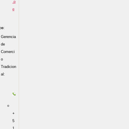
.p
e
co
:
Gerencia
de
Comerci
o
Tradicion
al:
+
5
1