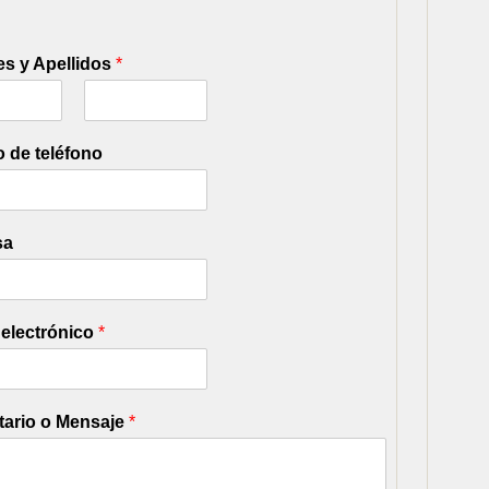
s y Apellidos
*
L
a
 de teléfono
s
t
sa
 electrónico
*
ario o Mensaje
*