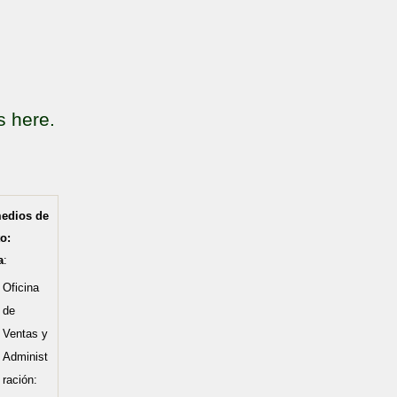
s here.
medios de
o:
a
:
Oficina
de
Ventas y
Administ
ración: