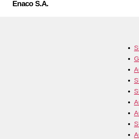
Enaco S.A.
S
G
A
S
S
A
A
S
A