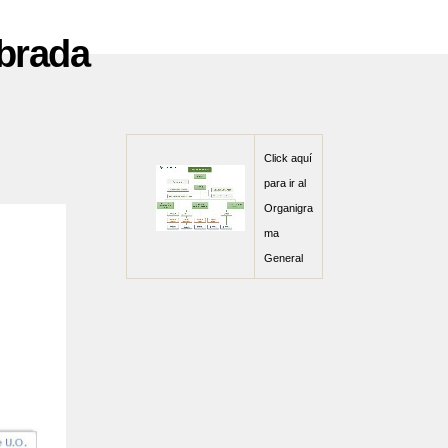
brada
Click aquí
para ir al
Organigra
ma
General