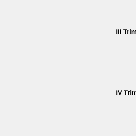
III Tri
IV Tri