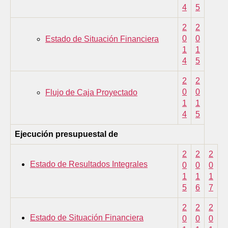
4
5
2
2
0
0
Estado de Situación Financiera
1
1
4
5
2
2
0
0
Flujo de Caja Proyectado
1
1
4
5
Ejecución presupuestal de
2
2
2
Estado de Resultados Integrales
0
0
0
1
1
1
5
6
7
2
2
2
Estado de Situación Financiera
0
0
0