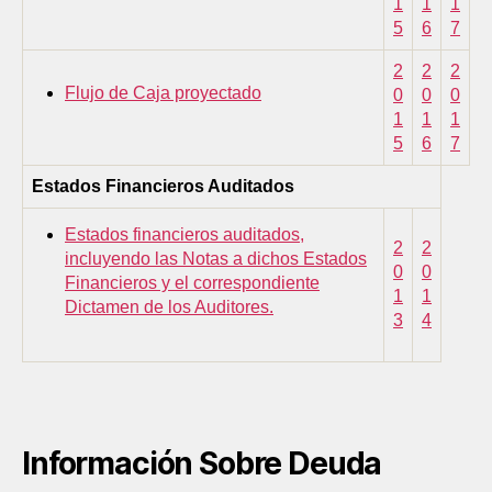
1
1
1
5
6
7
2
2
2
Flujo de Caja proyectado
0
0
0
1
1
1
5
6
7
Estados Financieros Auditados
Estados financieros auditados,
2
2
incluyendo las Notas a dichos Estados
0
0
Financieros y el correspondiente
1
1
Dictamen de los Auditores.
3
4
Información Sobre Deuda