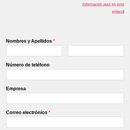
Información aquí en este
enlace
)
Nombres y Apellidos
*
F
L
i
a
Número de teléfono
r
s
s
t
t
Empresa
Correo electrónico
*