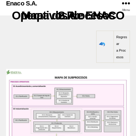
Enaco S.A.
Menu
Mapa de Procesos Operativos de ENACO S.A.
Regres
ar
a
Proc
esos