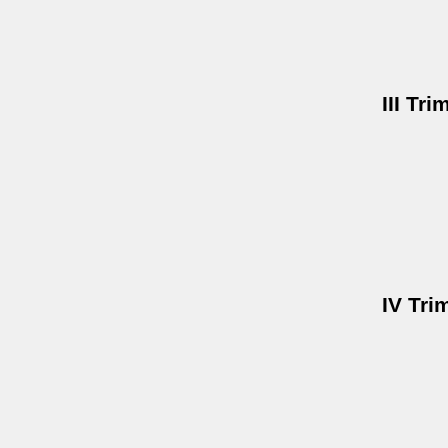
III Tri
IV Tri