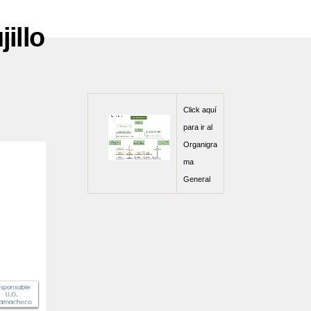
illo
Click aquí
para ir al
Organigra
ma
General