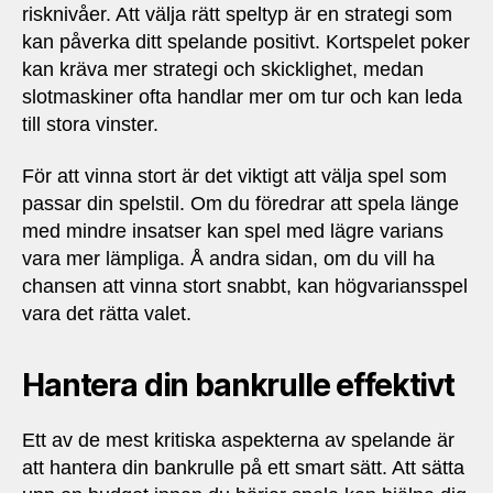
risknivåer. Att välja rätt speltyp är en strategi som
kan påverka ditt spelande positivt. Kortspelet poker
kan kräva mer strategi och skicklighet, medan
slotmaskiner ofta handlar mer om tur och kan leda
till stora vinster.
För att vinna stort är det viktigt att välja spel som
passar din spelstil. Om du föredrar att spela länge
med mindre insatser kan spel med lägre varians
vara mer lämpliga. Å andra sidan, om du vill ha
chansen att vinna stort snabbt, kan högvariansspel
vara det rätta valet.
Hantera din bankrulle effektivt
Ett av de mest kritiska aspekterna av spelande är
att hantera din bankrulle på ett smart sätt. Att sätta