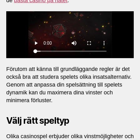
de
bästa casino på nätet
.
Förutom att känna till grundläggande regler är det
också bra att studera spelets olika insatsalternativ.
Genom att anpassa din spelsättning till spelets
dynamik kan du maximera dina vinster och
minimera förluster.
Välj rätt speltyp
Olika casinospel erbjuder olika vinstmöjligheter och